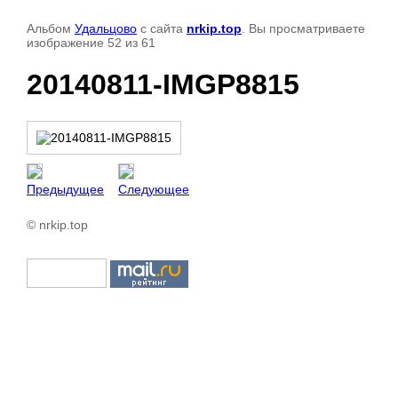
Альбом
Удальцово
с сайта
nrkip.top
. Вы просматриваете
изображение 52 из 61
20140811-IMGP8815
Предыдущее
Следующее
© nrkip.top