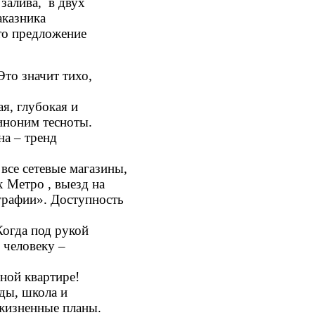
залива, в двух
аказника
Это предложение
Это значит тихо,
я, глубокая и
синоним тесноты.
на – тренд
все сетевые магазины,
х Метро , выезд на
графии». Доступность
Когда под рукой
 человеку –
ной квартире!
ады, школа и
жизненные планы.