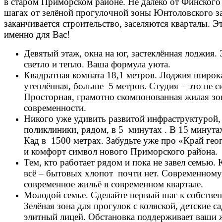
в старом Приморском районе. Не далеко от Финского 
шагах от зелёной прогулочной зоны Юнтоловского з
заканчивается строительство, заселяются кварталы. 
именно для Вас!
Девятый этаж, окна на юг, застеклённая лоджия. 
светло и тепло. Ваша формула уюта.
Квадратная комната 18,1 метров. Лоджия широка
утеплённая, больше 5 метров. Студия – это не 
Просторная, грамотно скомпонованная жилая зо
современности.
Никого уже удивить развитой инфраструктурой, 
поликлиники, рядом, в 5 минутах . В 15 минута
Кад в 1500 метрах. Забудьте уже про «Край гео
и комфорт символ нового Приморского района.
Тем, кто работает рядом и пока не завел семью. 
всё – бытовых хлопот почти нет. Современному
современное жильё в современном квартале.
Молодой семье. Сделайте первый шаг к собствен
Зелёная зона для прогулок с коляской, детские с
элитный лицей. Обстановка поддерживает ваши 