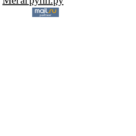
Мегагрупп.ру