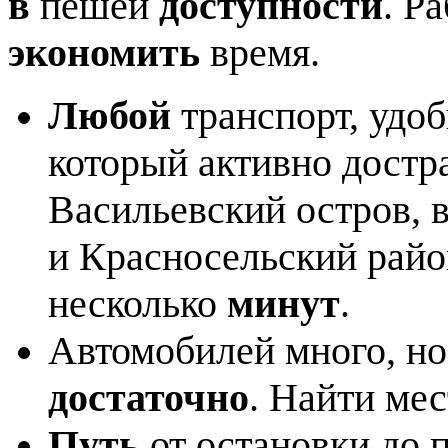
в
пешей
доступности
. Р
экономить
время.
Любой
транспорт, удо
который активно достра
Васильевский остров, 
и Красносельский рай
несколько
минут
.
Автомобилей много, н
достаточно
. Найти ме
Путь
от остановки до 